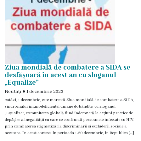
Pentru
medici
Pentru
pacienți
Servicii/Tarife
Ziua mondială de combatere a SIDA se
desfășoară în acest an cu sloganul
Tarife
„Equalize”
Noutăți
●
1 decembrie 2022
Serviciul
Astăzi, 1 decembrie, este marcată Ziua mondială de combatere a SIDA,
sindromului imunodeficienței umane dobândite, cu sloganul
2
„Equalize”, comunitatea globală fiind îndemnată la acțiuni practice de
depășire a inegalității cu care se confruntă persoanele infectate cu HIV,
Serviciul
prin combaterea stigmatizării, discriminării și excluderii sociale a
acestora. În acest context, în perioada 1-20 decembrie, în Republica […]
3