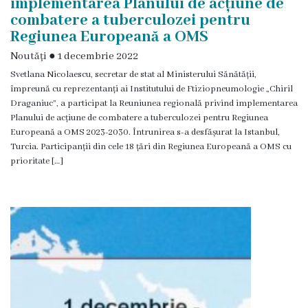
implementarea Planului de acțiune de
diagnostic
combatere a tuberculozei pentru
Regiunea Europeană a OMS
Chirurgie
Noutăți
●
1 decembrie 2022
Svetlana Nicolaescu, secretar de stat al Ministerului Sănătății,
Imagistică
împreună cu reprezentanți ai Institutului de Ftiziopneumologie „Chiril
Draganiuc”, a participat la Reuniunea regională privind implementarea
Planului de acțiune de combatere a tuberculozei pentru Regiunea
Pediatrie
Europeană a OMS 2023-2030. Întrunirea s-a desfășurat la Istanbul,
Turcia. Participanții din cele 18 țări din Regiunea Europeană a OMS cu
Anestezie
prioritate […]
–
Terapie
Intensivă
Informații
utile