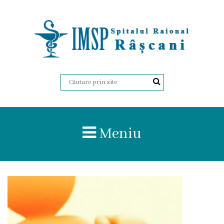
Despre
Noi
Istoria
Organigrama
Meniu
Administrația
Certificate
Regulament
intern