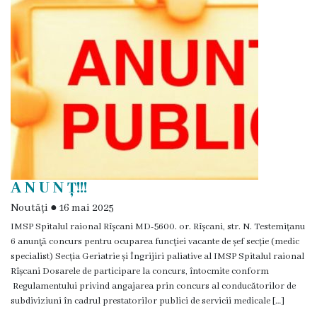
Transparență
Anunțuri
Invitații
de
participare
Achiziții
A N U N Ț!!!
publice
Noutăți
●
16 mai 2025
IMSP Spitalul raional Rîșcani MD-5600. or. Rîșcani, str. N. Testemițanu
Rapoarte
6 anunţă concurs pentru ocuparea funcţiei vacante de șef secție (medic
specialist) Secția Geriatrie și Îngrijiri paliative al IMSP Spitalul raional
Rîșcani Dosarele de participare la concurs, întocmite conform
Contracte
Regulamentului privind angajarea prin concurs al conducătorilor de
subdiviziuni în cadrul prestatorilor publici de servicii medicale […]
Posturi