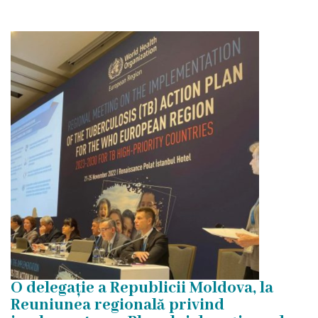
vacante
Secții
Consultativă
Internare
Secția
obstetrică
și
ginecologie
Laboratorul
O delegație a Republicii Moldova, la
Reuniunea regională privind
clinico-