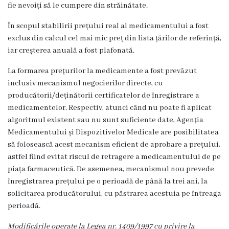
fie nevoiți să le cumpere din străinătate.
vacante
În scopul stabilirii prețului real al medicamentului a fost
exclus din calcul cel mai mic preț din lista țărilor de referință,
Secții
iar creșterea anuală a fost plafonată.
Consultativă
La formarea prețurilor la medicamente a fost prevăzut
inclusiv mecanismul negocierilor directe, cu
Internare
producătorii/deținătorii certificatelor de înregistrare a
medicamentelor. Respectiv, atunci când nu poate fi aplicat
Secția
algoritmul existent sau nu sunt suficiente date, Agenția
Medicamentului și Dispozitivelor Medicale are posibilitatea
obstetrică
să folosească acest mecanism eficient de aprobare a prețului,
și
astfel fiind evitat riscul de retragere a medicamentului de pe
piața farmaceutică. De asemenea, mecanismul nou prevede
ginecologie
înregistrarea prețului pe o perioadă de până la trei ani, la
solicitarea producătorului, cu păstrarea acestuia pe întreaga
Laboratorul
perioadă.
clinico-
Modificările operate la Legea nr. 1409/1997 cu privire la