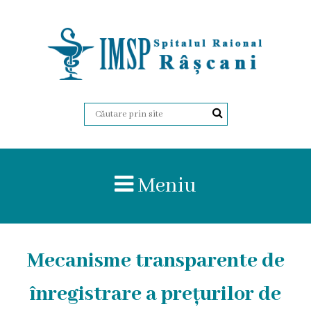
Despre
Noi
Istoria
Organigrama
Meniu
Administrația
Certificate
Mecanisme transparente de
Regulament
intern
înregistrare a prețurilor de