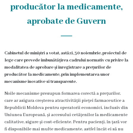
producător la medicamente,
Transparență
aprobate de Guvern
Anunțuri
Invitații
de
Cabinetul de miniștri a votat, astăzi, 30 noiembrie, proiectul de
participare
lege care prevede îmbunătățirea cadrului normativ cu privire la
modalitatea de aprobare și înregistrare a prețurilor de
Achiziții
producător la medicamente, prin implementarea unor
mecanisme inovative si transparente.
publice
Noile mecanisme presupun formarea corectă a prețurilor,
Rapoarte
care ar asigura creșterea atractivității pieței farmaceutice a
Republicii Moldova pentru operatorii economici, inclusiv din
Contracte
Uniunea Europeană, și accesului cetățenilor la medicamente
calitative, sigure și cost-eficiente. Pentru pacienți, în țară vor
fi disponibile mai multe medicamente, astfel încât ei să nu
Posturi