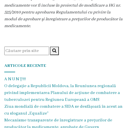
diagnostic
medicamente vor fi incluse în proiectul de modificare a HG nr.
525/2010 pentru aprobarea Regulamentului cu privire la
modul de aprobare şi înregistrare a preţurilor de producător la
Chirurgie
medicamente.
Imagistică
Pediatrie
Anestezie
ARTICOLE RECENTE
–
A N U N Ț!!!
Terapie
O delegație a Republicii Moldova, la Reuniunea regională
privind implementarea Planului de acțiune de combatere a
Intensivă
tuberculozei pentru Regiunea Europeană a OMS
Ziua mondială de combatere a SIDA se desfășoară în acest an
Informații
cu sloganul „Equalize”
Mecanisme transparente de înregistrare a prețurilor de
utile
producător la medicamente, aprobate de Guvern