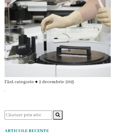
Transparență
Anunțuri
Invitații
de
participare
Achiziții
Fără categorie
●
2 decembrie 2015
publice
.
Rapoarte
Contracte
ARTICOLE RECENTE
Posturi