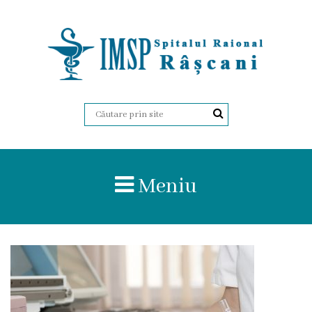
Despre
Noi
Istoria
Organigrama
Meniu
Administrația
Certificate
Regulament
intern