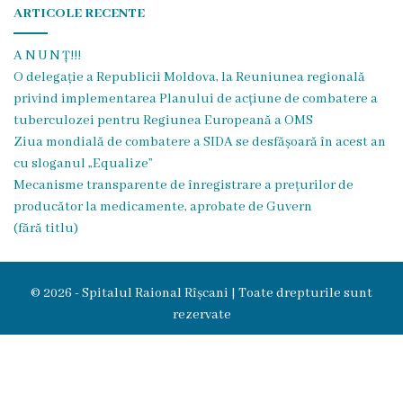
ARTICOLE RECENTE
Transparență
A N U N Ț!!!
Anunțuri
O delegație a Republicii Moldova, la Reuniunea regională
privind implementarea Planului de acțiune de combatere a
Invitații
tuberculozei pentru Regiunea Europeană a OMS
de
Ziua mondială de combatere a SIDA se desfășoară în acest an
cu sloganul „Equalize”
participare
Mecanisme transparente de înregistrare a prețurilor de
producător la medicamente, aprobate de Guvern
Achiziții
(fără titlu)
publice
© 2026 - Spitalul Raional Rîșcani | Toate drepturile sunt
Rapoarte
rezervate
Contracte
Posturi