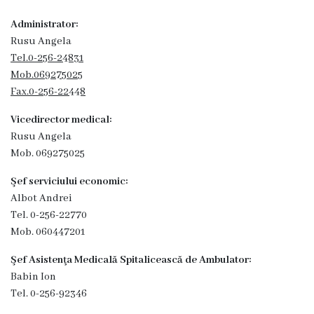
Transparență
Administrator:
Rusu Angela
Anunțuri
Tel.
0-256-24831
Mob.
069275025
Invitații
Fax.
0-256-22448
de
Vicedirector medical:
participare
Rusu Angela
Mob. 069275025
Achiziții
Şef serviciului economic:
publice
Albot Andrei
Tel. 0-256-22770
Mob. 060447201
Rapoarte
Şef Asistenţa Medicală Spitalicească de Ambulator:
Contracte
Babin Ion
Tel. 0-256-92346
Posturi