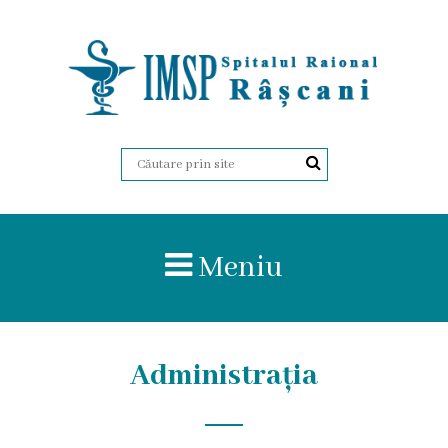
Despre
Noi
Istoria
Organigrama
Meniu
Administrația
Certificate
Administrația
Regulament
intern