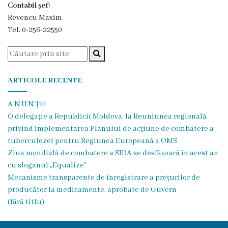
Contabil șef:
vacante
Revencu Maxim
Tel. 0-256-22550
Secții
Consultativă
ARTICOLE RECENTE
Internare
A N U N Ț!!!
O delegație a Republicii Moldova, la Reuniunea regională
Secția
privind implementarea Planului de acțiune de combatere a
obstetrică
tuberculozei pentru Regiunea Europeană a OMS
Ziua mondială de combatere a SIDA se desfășoară în acest an
și
cu sloganul „Equalize”
ginecologie
Mecanisme transparente de înregistrare a prețurilor de
producător la medicamente, aprobate de Guvern
Laboratorul
(fără titlu)
clinico-