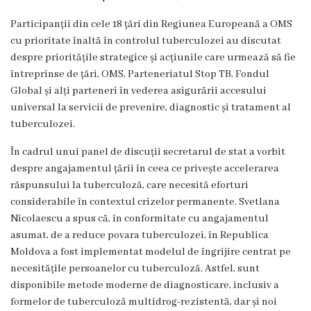
vacante
Participanții din cele 18 țări din Regiunea Europeană a OMS
cu prioritate înaltă în controlul tuberculozei au discutat
Secții
despre prioritățile strategice și acțiunile care urmează să fie
întreprinse de țări, OMS, Parteneriatul Stop TB, Fondul
Consultativă
Global și alți parteneri în vederea asigurării accesului
universal la servicii de prevenire, diagnostic și tratament al
tuberculozei.
Internare
În cadrul unui panel de discuții secretarul de stat a vorbit
Secția
despre angajamentul țării în ceea ce privește accelerarea
răspunsului la tuberculoză, care necesită eforturi
obstetrică
considerabile în contextul crizelor permanente. Svetlana
și
Nicolaescu a spus că, în conformitate cu angajamentul
asumat, de a reduce povara tuberculozei, în Republica
ginecologie
Moldova a fost implementat modelul de îngrijire centrat pe
necesitățile persoanelor cu tuberculoză. Astfel, sunt
Laboratorul
disponibile metode moderne de diagnosticare, inclusiv a
clinico-
formelor de tuberculoză multidrog-rezistentă, dar și noi