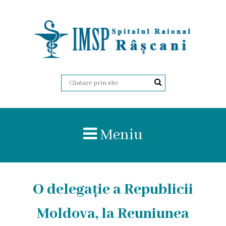
Despre
Noi
Istoria
Organigrama
Meniu
Administrația
Certificate
O delegație a Republicii
Regulament
intern
Moldova, la Reuniunea