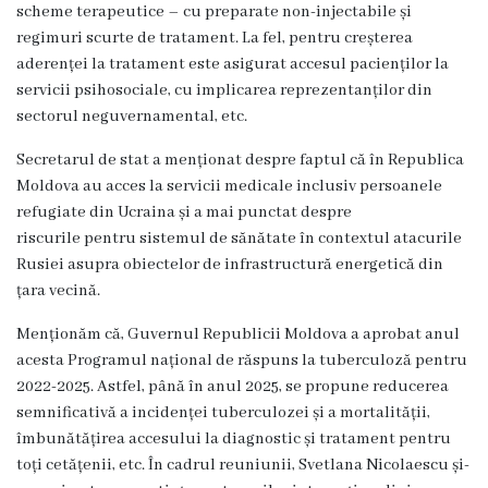
scheme terapeutice – cu preparate non-injectabile și
diagnostic
regimuri scurte de tratament. La fel, pentru creșterea
aderenței la tratament este asigurat accesul pacienților la
Chirurgie
servicii psihosociale, cu implicarea reprezentanților din
sectorul neguvernamental, etc.
Imagistică
Secretarul de stat a menționat despre faptul că în Republica
Moldova au acces la servicii medicale inclusiv persoanele
Pediatrie
refugiate din Ucraina și a mai punctat despre
riscurile pentru sistemul de sănătate în contextul atacurile
Anestezie
Rusiei asupra obiectelor de infrastructură energetică din
–
țara vecină.
Terapie
Menționăm că, Guvernul Republicii Moldova a aprobat anul
acesta Programul național de răspuns la tuberculoză pentru
Intensivă
2022-2025. Astfel, până în anul 2025, se propune reducerea
semnificativă a incidenței tuberculozei și a mortalității,
Informații
îmbunătățirea accesului la diagnostic și tratament pentru
utile
toți cetățenii, etc. În cadrul reuniunii, Svetlana Nicolaescu și-