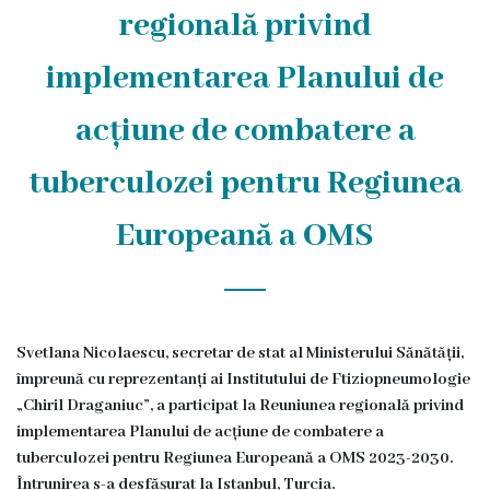
regională privind
Transparență
implementarea Planului de
Anunțuri
acțiune de combatere a
Invitații
de
tuberculozei pentru Regiunea
participare
Europeană a OMS
Achiziții
publice
Svetlana Nicolaescu, secretar de stat al Ministerului Sănătății,
Rapoarte
împreună cu reprezentanți ai Institutului de Ftiziopneumologie
„Chiril Draganiuc”, a participat la Reuniunea regională privind
Contracte
implementarea Planului de acțiune de combatere a
tuberculozei pentru Regiunea Europeană a OMS 2023-2030.
Posturi
Întrunirea s-a desfășurat la Istanbul, Turcia.