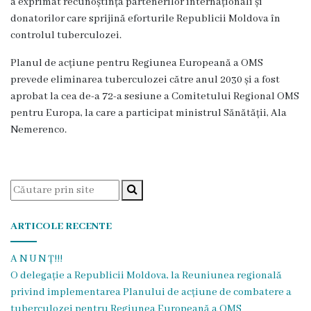
a exprimat recunoștința partenerilor internaționali și
Pentru
donatorilor care sprijină eforturile Republicii Moldova în
controlul tuberculozei.
medici
Planul de acțiune pentru Regiunea Europeană a OMS
Pentru
prevede eliminarea tuberculozei către anul 2030 și a fost
aprobat la cea de-a 72-a sesiune a Comitetului Regional OMS
pacienți
pentru Europa, la care a participat ministrul Sănătății, Ala
Nemerenco.
Servicii/Tarife
Tarife
Serviciul
ARTICOLE RECENTE
2
A N U N Ț!!!
Serviciul
O delegație a Republicii Moldova, la Reuniunea regională
privind implementarea Planului de acțiune de combatere a
3
tuberculozei pentru Regiunea Europeană a OMS