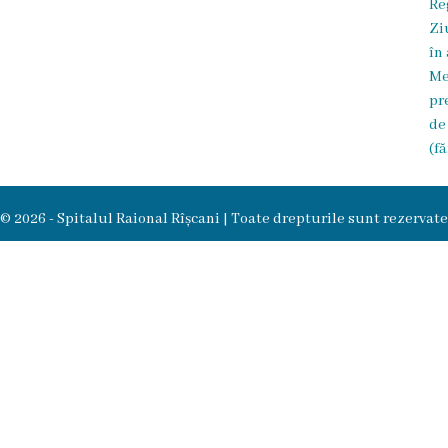
Re
Zi
în
Me
pr
de
(fă
© 2026 - Spitalul Raional Rîșcani | Toate drepturile sunt rezervate