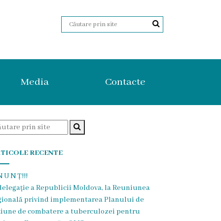
Media
Contacte
TICOLE RECENTE
 U N Ț!!!
delegație a Republicii Moldova, la Reuniunea
gională privind implementarea Planului de
țiune de combatere a tuberculozei pentru