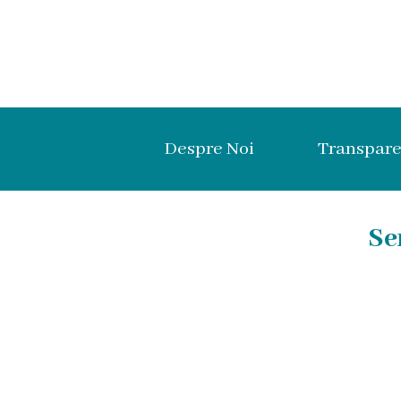
Despre
Noi
Despre Noi
Transpare
Istoria
Organigrama
Se
Administrația
Certificate
Regulament
intern