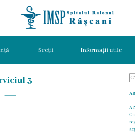
nță
Secții
Informații utile
rviciul 3
AR
A N
O 
re
ac