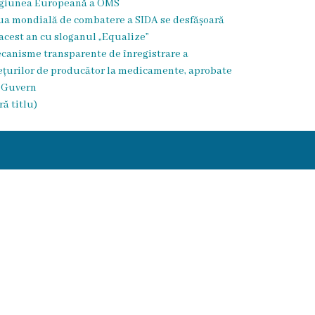
giunea Europeană a OMS
ua mondială de combatere a SIDA se desfășoară
 acest an cu sloganul „Equalize”
canisme transparente de înregistrare a
ețurilor de producător la medicamente, aprobate
 Guvern
ră titlu)