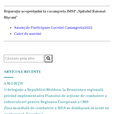
Transparență
Reparația acoperișului la cazangeria IMSP „Spitalul Raional
Rîșcani”
Anunțuri
Anunț de Participare Lucrări Casangeria2022
Invitații
Caiet de sarcini
de
participare
Achiziții
publice
ARTICOLE RECENTE
A N U N Ț!!!
Rapoarte
O delegație a Republicii Moldova, la Reuniunea regională
privind implementarea Planului de acțiune de combatere a
Contracte
tuberculozei pentru Regiunea Europeană a OMS
Ziua mondială de combatere a SIDA se desfășoară în acest an
Posturi