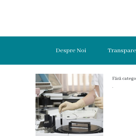
Despre
Noi
Despre Noi
Transpare
Istoria
Organigrama
Fără catego
Administrația
.
Certificate
Regulament
intern