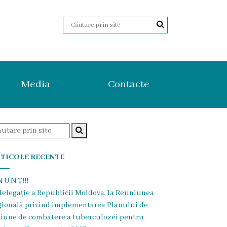
Media
Contacte
TICOLE RECENTE
 U N Ț!!!
delegație a Republicii Moldova, la Reuniunea
gională privind implementarea Planului de
țiune de combatere a tuberculozei pentru