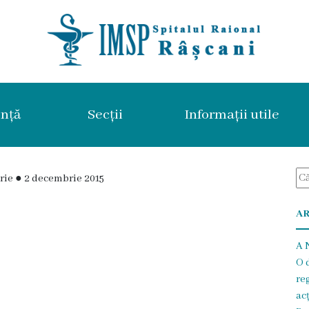
nță
Secții
Informații utile
rie
●
2 decembrie 2015
AR
A N
O 
re
ac