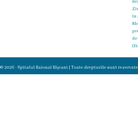
Re
Zi
în
Me
pr
de
(fă
© 2026 - Spitalul Raional Rîșcani | Toate drepturile sunt rezervate