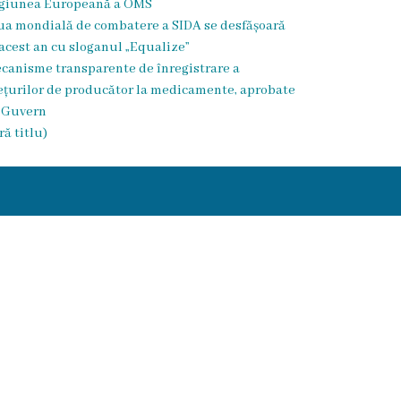
giunea Europeană a OMS
ua mondială de combatere a SIDA se desfășoară
 acest an cu sloganul „Equalize”
canisme transparente de înregistrare a
ețurilor de producător la medicamente, aprobate
 Guvern
ră titlu)